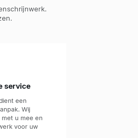
enschrijnwerk.
jzen.
e service
rdient een
aanpak. Wij
 met u mee en
werk voor uw