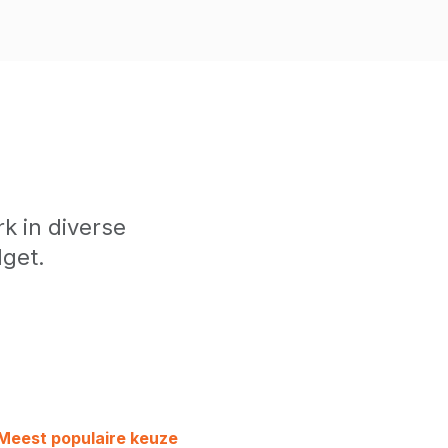
k in diverse
get.
Meest populaire keuze