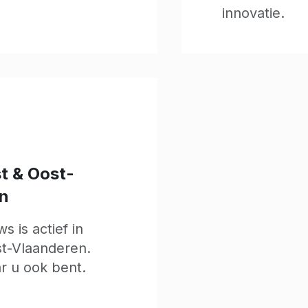
innovatie.
t & Oost-
n
s is actief in
t-Vlaanderen.
ar u ook bent.