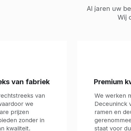
Al jaren uw b
Wij 
ks van fabriek
Premium kw
rechtstreeks van
We werken me
 waardoor we
Deceuninck 
re prijzen
ramen en de
ieden zonder in
gerenommeer
 kwaliteit. ​
staat voor d