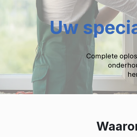
Uw specia
Complete oplos
onderhou
he
Waarom