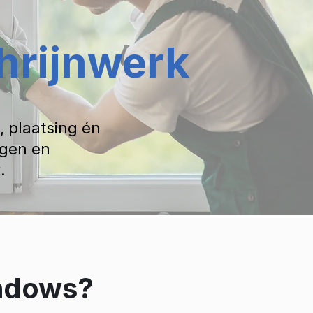
chrijnwerk
 plaatsing én
ngen en
.
indows?